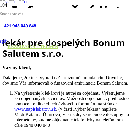
Informačný list
Sme tu pre vás
+421 948 040 848
Ambulancie Všeobecný
lekár pre dospelých Bonum
späť
REZERVOVAŤ TERMÍN
Salutem s.r.o.
Vážený klient,
Ďakujeme, že ste si vybrali našu obvodnú ambulanciu. Dovoľte,
aby sme Vás informovali o fungovaní ambulancie Bonum Salutem.
Na vyšetrenie k lekárovi je nutné sa objednať. Vyšetrujeme
len objednaných pacientov. Možnosti objednania: prednostne
pomocou online objednávkového formuláru na stránke
www.napislekarovi.sk
, (v časti „výber lekára“ napíšete
Mudr.Katarína Ďurišová) v prípade, že nebudete dostupný na
internete, vybavíme objednanie telefonicky na telefónnom
čísle 0948 040 848