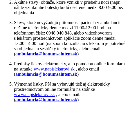
Akútne stavy- obtiaže, ktoré vznikli v priebehu noci (napr.
náhle vzniknutie bolesti) budú ošetrené medzi 8:00-9:00 bez
objednania.
Stavy, ktoré nevyžadujú prítomnosť pacienta v ambulancii
riešime telefonicky denne medzi 11:00-12:00 hod. na
telefónnom čísle: 0948 040 848, alebo videohovorom
s lekárom prostredníctvom aplikácie zoom denne medzi
13:00-14:00 hod (na zoom konzultáciu s lekárom je potrebné
sa objednať u sestričky telefonicky, alebo email:
(
ambulancia@bonumsalutem.sk
)
Predpisy liekov elektronicky, a to pomocou online formuláru
na stránke
www.napislekarovi.sk
, alebo email
(
ambulancia@bonumsalutem.sk
)
Výmenné lístky, PN sa vybavujú tiež aj elektronicky
prostredníctvom online formuláru na stránke
www.napislekarovi.sk
, alebo email:
(
ambulancia@bonumsalutem.sk
)
Bonum Salutem
Ambulancia všeobeného lekára