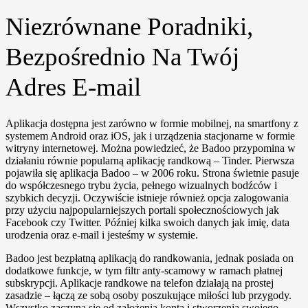
Niezrównane Poradniki,
Bezpośrednio Na Twój
Adres E-mail
Aplikacja dostępna jest zarówno w formie mobilnej, na smartfony z
systemem Android oraz iOS, jak i urządzenia stacjonarne w formie
witryny internetowej. Można powiedzieć, że Badoo przypomina w
działaniu równie popularną aplikację randkową – Tinder. Pierwsza
pojawiła się aplikacja Badoo – w 2006 roku. Strona świetnie pasuje
do współczesnego trybu życia, pełnego wizualnych bodźców i
szybkich decyzji. Oczywiście istnieje również opcja zalogowania
przy użyciu najpopularniejszych portali społecznościowych jak
Facebook czy Twitter. Później kilka swoich danych jak imię, data
urodzenia oraz e-mail i jesteśmy w systemie.
Badoo jest bezpłatną aplikacją do randkowania, jednak posiada on
dodatkowe funkcje, w tym filtr anty-scamowy w ramach płatnej
subskrypcji. Aplikacje randkowe na telefon działają na prostej
zasadzie – łączą ze sobą osoby poszukujące miłości lub przygody.
Wszystko zaczyna się od założenia konta i stworzenia swojego