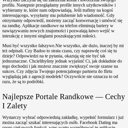
profilu. Następnie przeglądamy profile innych użytkowników i
wybieramy te, które nam odpowiadają. Jeśli trafimy na kogoś
interesującego, wysyłamy mu polubienie lub wiadomość. Gdy
otrzymamy odpowiedź, możemy zacząć konwersację i umówić się
na randkę. Aplikacje randkowe na telefon eliminują bariery w
nawiązywaniu nowych znajomości i pozwalają łatwo wejść w
interakcję z innymi singlami poszukującymi miłości.
Musi być wszystko fałszywe.Nie wszystko, ale dużo, inaczej by mi
też odpisali. Czy Badoo to strata czasu, czy naprawdę coś się tu
dzieje? Odpowiedzi na te pytania, okazują się nie być tak
jednoznaczne. Chcielibyśmy jednak wyjaśnić Ci, jak dokładnie do
tego dochodzi i jak możesz znacznie zwiększyć swoje szanse na
sukces. Czy zdjęcia Twojego potencjalnego partnera do flirtu
wyglądają jak z agencji modelek? Oczywiście nie oznacza to od
razu, że są to podróbki.
Najlepsze Portale Randkowe — Cechy
I Zalety
Wystarczy wybrać odpowiednią zakładkę, wypełnić formularz i już
można zacząć szukać interesujących osób. Facebook Dating ma
sporo ciekawych funkcji, więc warto wypróbować tę aplikację