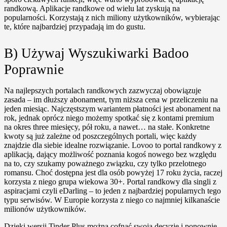
randkową. Aplikacje randkowe od wielu lat zyskują na
popularności. Korzystają z nich miliony użytkowników, wybierając
te, które najbardziej przypadają im do gustu.
B) Używaj Wyszukiwarki Badoo
Poprawnie
Na najlepszych portalach randkowych zazwyczaj obowiązuje
zasada – im dłuższy abonament, tym niższa cena w przeliczeniu na
jeden miesiąc. Najczęstszym wariantem płatności jest abonament na
rok, jednak oprócz niego możemy spotkać się z kontami premium
na okres three miesięcy, pół roku, a nawet… na stałe. Konkretne
kwoty są już zależne od poszczególnych portali, więc każdy
znajdzie dla siebie idealne rozwiązanie. Lovoo to portal randkowy z
aplikacją, dający możliwość poznania kogoś nowego bez względu
na to, czy szukamy poważnego związku, czy tylko przelotnego
romansu. Choć dostępna jest dla osób powyżej 17 roku życia, raczej
korzysta z niego grupa wiekowa 30+. Portal randkowy dla singli z
aspiracjami czyli eDarling – to jeden z najbardziej popularnych tego
typu serwisów. W Europie korzysta z niego co najmniej kilkanaście
milionów użytkowników.
Dzięki wersji Tinder Plus można cofnąć swoją decyzję i ponownie