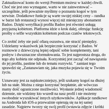
Zaktualizować konto do wersji Premium możesz w każdej chwili.
Choć nie jest ono wymagane, warto w nie zainwestować –
szczególnie, jeśli poważnie myślimy o poznaniu kogoś w tym
serwisie. Dodatkowe funkcje są warte swojej niskiej ceny – randka
w barze lub restauracji wynosi więcej niż miesięczny abonament
Badoo. Dzięki weryfikacji profilu ​Badoo jest również usługą
przyjazną kobietom. Platforma idzie o krok dalej, oferując funkcję
prośby o selfie wszystkim kobietom podczas czatów tekstowych.
Co zrobić żeby nie paść ofiarą oszustwa, nie stracić pieniędzy.
Udzielamy wskazówek jak bezpiecznie korzystać z Badoo. W
rozmowie z dziewczyną lepiej odpuść sobie komplementy, tani
podryw i dwuznaczne sformułowania. To jest najprostsza droga, do
tego aby kobieta nie odpisała. Korzystniej jest zacząć od nawiązania
do jej profilu, pastime lub do tematu rozrywki. ” zamiast tego
sprawdzi się „Zastanawiam się, jaka muzyka pojawia się w Twoim
życiu.
Uznawany jest za najskuteczniejszy, jeśli szukamy kogoś na dłużej
lub na stałe. Można z niego korzystać bezpłatnie, ale wówczas
mamy dość ograniczone możliwości. Wysłanie jednej wiadomość
dziennie, nie widzimy kto wszedł na nasz profil i nie możemy
swobodnie wyszukiwać innych użytkowników. Aplikacje randkowe
na Androida lub iOS-a przeważnie opierają się na tej samej
zasadzie. Najpierw tworzy się swój profil (wstawia zdjęcie i krótki