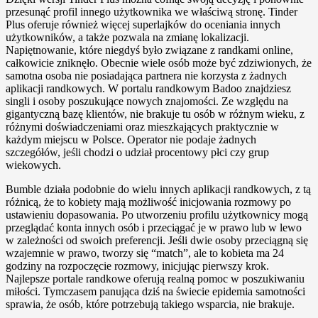
przesunąć profil innego użytkownika we właściwą stronę. Tinder
Plus oferuje również więcej superlajków do oceniania innych
użytkowników, a także pozwala na zmianę lokalizacji.
Napiętnowanie, które niegdyś było związane z randkami online,
całkowicie zniknęło. Obecnie wiele osób może być zdziwionych, że
samotna osoba nie posiadająca partnera nie korzysta z żadnych
aplikacji randkowych. W portalu randkowym Badoo znajdziesz
singli i osoby poszukujące nowych znajomości. Ze względu na
gigantyczną bazę klientów, nie brakuje tu osób w różnym wieku, z
różnymi doświadczeniami oraz mieszkających praktycznie w
każdym miejscu w Polsce. Operator nie podaje żadnych
szczegółów, jeśli chodzi o udział procentowy płci czy grup
wiekowych.
Bumble działa podobnie do wielu innych aplikacji randkowych, z tą
różnicą, że to kobiety mają możliwość inicjowania rozmowy po
ustawieniu dopasowania. Po utworzeniu profilu użytkownicy mogą
przeglądać konta innych osób i przeciągać je w prawo lub w lewo
w zależności od swoich preferencji. Jeśli dwie osoby przeciągną się
wzajemnie w prawo, tworzy się “match”, ale to kobieta ma 24
godziny na rozpoczęcie rozmowy, inicjując pierwszy krok.
Najlepsze portale randkowe oferują realną pomoc w poszukiwaniu
miłości. Tymczasem panująca dziś na świecie epidemia samotności
sprawia, że osób, które potrzebują takiego wsparcia, nie brakuje.