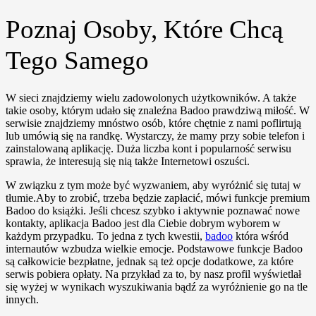
Poznaj Osoby, Które Chcą
Tego Samego
W sieci znajdziemy wielu zadowolonych użytkowników. A także
takie osoby, którym udało się znaleźna Badoo prawdziwą miłość. W
serwisie znajdziemy mnóstwo osób, które chętnie z nami poflirtują
lub umówią się na randkę. Wystarczy, że mamy przy sobie telefon i
zainstalowaną aplikację. Duża liczba kont i popularność serwisu
sprawia, że interesują się nią także Internetowi oszuści.
W związku z tym może być wyzwaniem, aby wyróżnić się tutaj w
tłumie.Aby to zrobić, trzeba będzie zapłacić, mówi funkcje premium
Badoo do książki. Jeśli chcesz szybko i aktywnie poznawać nowe
kontakty, aplikacja Badoo jest dla Ciebie dobrym wyborem w
każdym przypadku. To jedna z tych kwestii,
badoo
która wśród
internautów wzbudza wielkie emocje. Podstawowe funkcje Badoo
są całkowicie bezpłatne, jednak są też opcje dodatkowe, za które
serwis pobiera opłaty. Na przykład za to, by nasz profil wyświetlał
się wyżej w wynikach wyszukiwania bądź za wyróżnienie go na tle
innych.