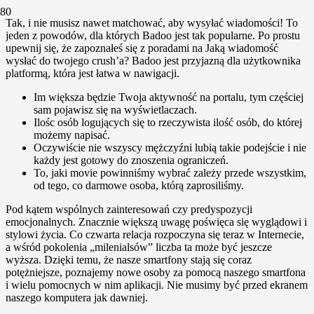
Tak, i nie musisz nawet matchować, aby wysyłać wiadomości! To
jeden z powodów, dla których Badoo jest tak popularne. Po prostu
upewnij się, że zapoznałeś się z poradami na Jaką wiadomość
wysłać do twojego crush’a? Badoo jest przyjazną dla użytkownika
platformą, która jest łatwa w nawigacji.
Im większa będzie Twoja aktywność na portalu, tym częściej
sam pojawisz się na wyświetlaczach.
Ilośc osób logujących się to rzeczywista ilość osób, do której
możemy napisać.
Oczywiście nie wszyscy mężczyźni lubią takie podejście i nie
każdy jest gotowy do znoszenia ograniczeń.
To, jaki movie powinniśmy wybrać zależy przede wszystkim,
od tego, co darmowe osoba, którą zaprosiliśmy.
Pod kątem wspólnych zainteresowań czy predyspozycji
emocjonalnych. Znacznie większą uwagę poświęca się wyglądowi i
stylowi życia. Co czwarta relacja rozpoczyna się teraz w Internecie,
a wśród pokolenia „milenialsów” liczba ta może być jeszcze
wyższa. Dzięki temu, że nasze smartfony stają się coraz
potężniejsze, poznajemy nowe osoby za pomocą naszego smartfona
i wielu pomocnych w nim aplikacji. Nie musimy być przed ekranem
naszego komputera jak dawniej.