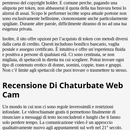
permesso del copyright holder. E comune perche, pagando una
aliquota per token, non abbasserai il quota della tua bravura bensi lo
alzerai di assai. Scopo le performer iscritte sopra attuale portone non
sono esclusivamente bellissime, ciononostante anche particolarmente
spigliate. Durante altre parole, difficilmente diranno di no ad una tua
esigenza privata.
Inoltre, il sito offre opzioni per l’acquisto di token con metodi diversi
dalla carta di credito. Questi includono bonifico bancario, vaglia
postale e assegno certificato. È intuitiva e offre un’esperienza fluida
e positiva a persone di qualsiasi età. Ci sono centinaia, se non
migliaia, di spettacoli in diretta tra cui scegliere. Potrai trovare ogni
tipo di contenuto erotico di donne, uomini, coppie, trans e gruppi.
Non c’è limite agli spettacoli che puoi trovare o trasmettere tu stesso.
Recensione Di Chaturbate Web
Cam
Un mondo in cui non ci sono regole inverosimili e restrizioni
infondate. Le videochiamate gratis ti permettono finalmente di
rinunciare a messaggi di testo inconcludenti e lunghi che ti fanno
solo perdere tempo. La comunicazione video è un approccio
qualitativamente nuovo agli appuntamenti sul web nel 21° secolo.