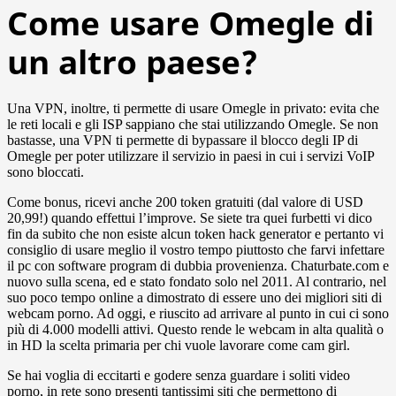
Come usare Omegle di
un altro paese?
Una VPN, inoltre, ti permette di usare Omegle in privato: evita che
le reti locali e gli ISP sappiano che stai utilizzando Omegle. Se non
bastasse, una VPN ti permette di bypassare il blocco degli IP di
Omegle per poter utilizzare il servizio in paesi in cui i servizi VoIP
sono bloccati.
Come bonus, ricevi anche 200 token gratuiti (dal valore di USD
20,99!) quando effettui l’improve. Se siete tra quei furbetti vi dico
fin da subito che non esiste alcun token hack generator e pertanto vi
consiglio di usare meglio il vostro tempo piuttosto che farvi infettare
il pc con software program di dubbia provenienza. Chaturbate.com e
nuovo sulla scena, ed e stato fondato solo nel 2011. Al contrario, nel
suo poco tempo online a dimostrato di essere uno dei migliori siti di
webcam porno. Ad oggi, e riuscito ad arrivare al punto in cui ci sono
più di 4.000 modelli attivi. Questo rende le webcam in alta qualità o
in HD la scelta primaria per chi vuole lavorare come cam girl.
Se hai voglia di eccitarti e godere senza guardare i soliti video
porno, in rete sono presenti tantissimi siti che permettono di