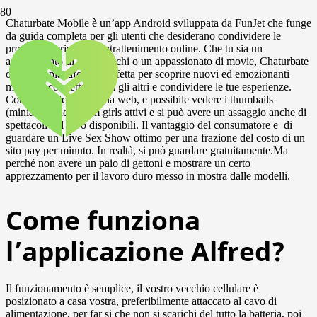
Chaturbate Mobile è un’app Android sviluppata da FunJet che funge
da guida completa per gli utenti che desiderano condividere le
proprie esperienze di intrattenimento online. Che tu sia un
appassionato di videogiochi o un appassionato di movie, Chaturbate
offre una piattaforma perfetta per scoprire nuovi ed emozionanti
modi per connettersi con gli altri e condividere le tue esperienze.
Come si carica la pagina web, e possibile vedere i thumbails
(miniature) delle cam girls attivi e si può avere un assaggio anche di
spettacoli dal vivo disponibili. Il vantaggio del consumatore e di
guardare un Live Sex Show ottimo per una frazione del costo di un
sito pay per minuto. In realtà, si può guardare gratuitamente.Ma
perché non avere un paio di gettoni e mostrare un certo
apprezzamento per il lavoro duro messo in mostra dalle modelli.
Come funziona
l’applicazione Alfred?
Il funzionamento è semplice, il vostro vecchio cellulare è
posizionato a casa vostra, preferibilmente attaccato al cavo di
alimentazione, per far si che non si scarichi del tutto la batteria, poi