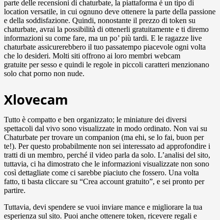
parte delle recensioni di chaturbate, la piattaforma è un tipo di
location versatile, in cui ognuno deve ottenere la parte della passione
e della soddisfazione. Quindi, nonostante il prezzo di token su
chaturbate, avrai la possibilità di ottenerli gratuitamente e ti diremo
informazioni su come fare, ma un po’ più tardi. E le ragazze live
chaturbate assicurerebbero il tuo passatempo piacevole ogni volta
che lo desideri. Molti siti offrono ai loro membri webcam
gratuite per sesso e quindi le regole in piccoli caratteri menzionano
solo chat porno non nude.
Xlovecam
Tutto è compatto e ben organizzato; le miniature dei diversi
spettacoli dal vivo sono visualizzate in modo ordinato. Non vai su
Chaturbate per trovare un companion (ma ehi, se lo fai, buon per
te!). Per questo probabilmente non sei interessato ad approfondire i
tratti di un membro, perché il video parla da solo. L’analisi del sito,
tuttavia, ci ha dimostrato che le informazioni visualizzate non sono
così dettagliate come ci sarebbe piaciuto che fossero. Una volta
fatto, ti basta cliccare su “Crea account gratuito”, e sei pronto per
partire.
Tuttavia, devi spendere se vuoi inviare mance e migliorare la tua
esperienza sul sito. Puoi anche ottenere token, ricevere regali e