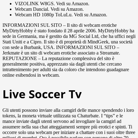
VIZOLINK W8GS. Vedi su Amazon.
Webcam Dancial. Vedi su Amazon.
Webcam HD 1080p ToLuLu. Vedi su Amazon.
INFORMAZIONI SUL SITO – Il sito di webcam erotiche
MyDirtyHobby è stato fondato il 28 aprile 2006. MyDirtyHobby ha
sede in Germania, ma è gestito da MG Social Ltd, che ha uffici negli
Stati Uniti e a Cipro. Il sito è di proprietà di MindGeek, una società
con sede a Burbank, USA. INFORMAZIONI SUL SITO –
Jerkmate è un sito di webcam erotiche associato a Streamate.
REPUTAZIONE – La reputazione complessiva del sito è
generalmente positiva, apprezzato sia dagli utenti che cercano
intrattenimento per adulti sia da coloro che intendono guadagnare
online esibendosi in webcam.
Live Soccer Tv
Gli utenti possono inviare alla camgirl delle mance spendendo i loro
tokens, la moneta virtuale utilizzata su Chaturbate. I “tips” e le
mance inviate dagli utenti servono ad invogliare la camgirl ad
assumere nella sua chat atteggiamenti sempre più erotici e spinti. Ti
occorre solo una webcam per iniziare a chattare con i suoi oltre three
milioni di membri. Ora è possibile parlare con persone di oltre 70