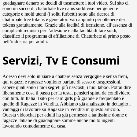
guadagnare denaro se decidi di trasmettere i tuoi video. Sul sito ci
sono un sacco di chaturbate live cams suddivise per generi e
categorie e molti utenti (i soliti furbetti) sono alla ricerca di
chaturbate free tokens e generatori vari appunto per ottenere dei
tokens gratuitamente. Grazie alla facilità di iscrizione, all’assenza di
complicati requisiti per l’adesione e alla facilità di fare soldi,
classifico il programma di affiliazione di Chaturbate al primo posto
nell’industria per adulti.
Servizi, Tv E Consumi
Adesso devi solo iniziare a chattare senza vergogne e senza freni,
qui ragazzi e ragazze vogliono parlare di sesso e trasgressioni,
sapere quali sono i tuoi segreti più nascosti, i tuoi taboo. Potrai dire
liberamente cosa ti passa per la testa, pensieri spinti da condividere
con tutti. In Italia il sito per cam girls più grande e frequentato è
quello di Ragazze in Vendita. Abbiamo già analizzato in dettaglio i
vantaggi di lavorare su Ragazze in Vendita in questo articolo.
Questa videochat per adulti ha già permesso a tantissime donne e
ragazze italiane di guadagnare somme anche molto ingenti
lavorando comodamente da casa.