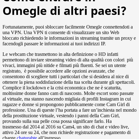
Omegle di altri paesi?
Fortunatamente, puoi sbloccare facilmente Omegle connettendoti a
una VPN. Una VPN ti consente di visualizzare un sito Web
bloccato richiedendo le informazioni in streaming tramite un proxy e
facendogli passare le informazioni ai tuoi indirizzi IP.
Le webcam che trasmettono in alta definizione o HD infatti
permettono di inviare streaming video di alta qualità con colori più
vivaci, immagini più nitide e filmati più fluenti. Se sei un utente
registrato, è possibile accedere alle opzioni avanzate, che
consentono di scegliere tutti i particolari che si desidera al nice di
ottenere la piena soddisfazione della tua scelta durante gli spettacoli.
Complice il lockdown e la crisi economica che ne è scaturita,
moltissime donne fanno cam di nascosto. Molte escort sono passate
al virtuale, ma stanno nascendo migliaia di profili Instagram in cui
ragazze e donne si propongono pubblicamente come Cam Girl di
professione. Una di queste l’ha portata a fare un’inchiesta nel mondo
della prostituzione virtuale, vestendo i panni della Cam Girl,
provando sulla sua pelle cosa possa significare farlo. Ha
trasmesso dal 2014 al 2016 su Cam4, un sito di chat e video live,
attivo 24 ore su 24, che non richiede registrazione e pagamento di
charge
chaturabte
all’ingresso.