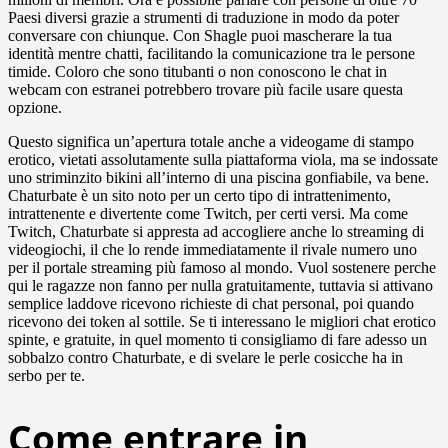
Paesi diversi grazie a strumenti di traduzione in modo da poter
conversare con chiunque. Con Shagle puoi mascherare la tua
identità mentre chatti, facilitando la comunicazione tra le persone
timide. Coloro che sono titubanti o non conoscono le chat in
webcam con estranei potrebbero trovare più facile usare questa
opzione.
Questo significa un’apertura totale anche a videogame di stampo
erotico, vietati assolutamente sulla piattaforma viola, ma se indossate
uno striminzito bikini all’interno di una piscina gonfiabile, va bene.
Chaturbate è un sito noto per un certo tipo di intrattenimento,
intrattenente e divertente come Twitch, per certi versi. Ma come
Twitch, Chaturbate si appresta ad accogliere anche lo streaming di
videogiochi, il che lo rende immediatamente il rivale numero uno
per il portale streaming più famoso al mondo. Vuol sostenere perche
qui le ragazze non fanno per nulla gratuitamente, tuttavia si attivano
semplice laddove ricevono richieste di chat personal, poi quando
ricevono dei token al sottile. Se ti interessano le migliori chat erotico
spinte, e gratuite, in quel momento ti consigliamo di fare adesso un
sobbalzo contro Chaturbate, e di svelare le perle cosicche ha in
serbo per te.
Come entrare in