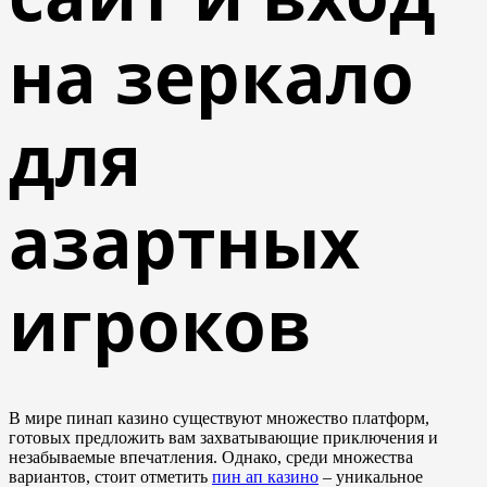
на зеркало
для
азартных
игроков
В мире пинап казино существуют множество платформ,
готовых предложить вам захватывающие приключения и
незабываемые впечатления. Однако, среди множества
вариантов, стоит отметить
пин ап казино
– уникальное