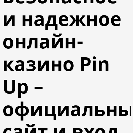
и надежное
онлайн-
казино Pin
Up –
официальн
сайт и вход