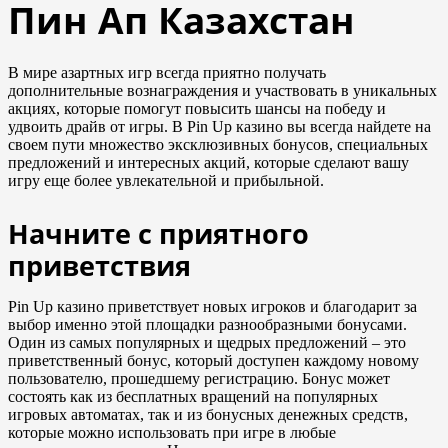
Пин Ап Казахстан
В мире азартных игр всегда приятно получать
дополнительные вознаграждения и участвовать в уникальных
акциях, которые помогут повысить шансы на победу и
удвоить драйв от игры. В Pin Up казино вы всегда найдете на
своем пути множество эксклюзивных бонусов, специальных
предложений и интересных акций, которые сделают вашу
игру еще более увлекательной и прибыльной.
Начните с приятного
приветствия
Pin Up казино приветствует новых игроков и благодарит за
выбор именно этой площадки разнообразными бонусами.
Один из самых популярных и щедрых предложений – это
приветственный бонус, который доступен каждому новому
пользователю, прошедшему регистрацию. Бонус может
состоять как из бесплатных вращений на популярных
игровых автоматах, так и из бонусных денежных средств,
которые можно использовать при игре в любые