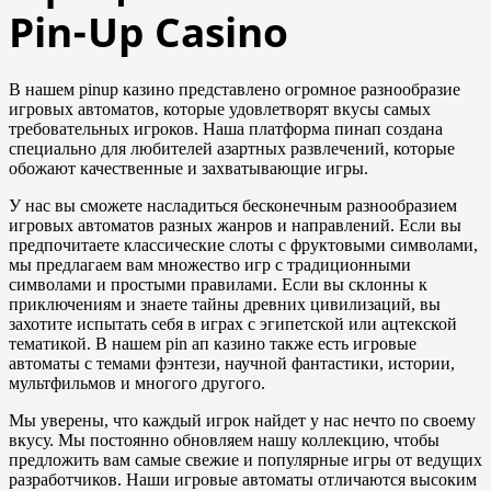
Pin-Up Casino
В нашем pinup казино представлено огромное разнообразие
игровых автоматов, которые удовлетворят вкусы самых
требовательных игроков. Наша платформа пинап создана
специально для любителей азартных развлечений, которые
обожают качественные и захватывающие игры.
У нас вы сможете насладиться бесконечным разнообразием
игровых автоматов разных жанров и направлений. Если вы
предпочитаете классические слоты с фруктовыми символами,
мы предлагаем вам множество игр с традиционными
символами и простыми правилами. Если вы склонны к
приключениям и знаете тайны древних цивилизаций, вы
захотите испытать себя в играх с эгипетской или ацтекской
тематикой. В нашем pin ап казино также есть игровые
автоматы с темами фэнтези, научной фантастики, истории,
мультфильмов и многого другого.
Мы уверены, что каждый игрок найдет у нас нечто по своему
вкусу. Мы постоянно обновляем нашу коллекцию, чтобы
предложить вам самые свежие и популярные игры от ведущих
разработчиков. Наши игровые автоматы отличаются высоким