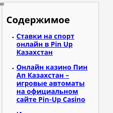
Содержимое
Ставки на спорт
онлайн в Pin Up
Казахстан
Онлайн казино Пин
Ап Казахстан –
игровые автоматы
на официальном
сайте Pin-Up Casino