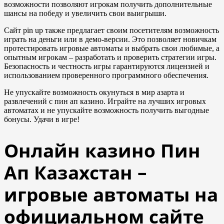
возможности позволяют игрокам получить дополнительные
шансы на победу и увеличить свои выигрыши.
Сайт pin up также предлагает своим посетителям возможность
играть на деньги или в демо-версии. Это позволяет новичкам
протестировать игровые автоматы и выбрать свои любимые, а
опытным игрокам – разработать и проверить стратегии игры.
Безопасность и честность игры гарантируются лицензией и
использованием проверенного программного обеспечения.
Не упускайте возможность окунуться в мир азарта и
развлечений с пин ап казино. Играйте на лучших игровых
автоматах и не упускайте возможность получить выгодные
бонусы. Удачи в игре!
Онлайн казино Пин
Ап Казахстан –
игровые автоматы на
официальном сайте