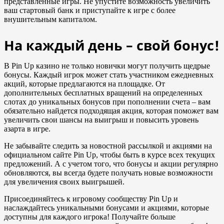
представленные игры. Не упустите возможность увеличить
ваш стартовый банк и приступайте к игре с более
внушительным капиталом.
На каждый день – свой бонус!
В Pin Up казино не только новички могут получить щедрые
бонусы. Каждый игрок может стать участником ежедневных
акций, которые предлагаются на площадке. От
дополнительных бесплатных вращений на определенных
слотах до уникальных бонусов при пополнении счета – вам
обязательно найдется подходящая акция, которая поможет вам
увеличить свои шансы на выигрыш и повысить уровень
азарта в игре.
Не забывайте следить за новостной рассылкой и акциями на
официальном сайте Pin Up, чтобы быть в курсе всех текущих
предложений. А с учетом того, что бонусы и акции регулярно
обновляются, вы всегда будете получать новые возможности
для увеличения своих выигрышей.
Присоединяйтесь к игровому сообществу Pin Up и
наслаждайтесь уникальными бонусами и акциями, которые
доступны для каждого игрока! Получайте больше